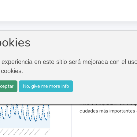
ate Northern America
okies
ern America
 experiencia en este sitio será mejorada con el us
 cookies.
Diferencia con 
ceptar
No, give me more info
Norte América
Series temporales de tempe
ciudades más importantes 