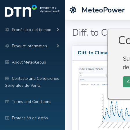
MeteoPower
Diff. to Clim
Pronóstico del tiempo
Co
Product information
Diff. to Climate North
Su
About MeteoGroup
de
Contacto and Condiciones
A
Generales de Venta
Terms and Conditions
Protección de datos