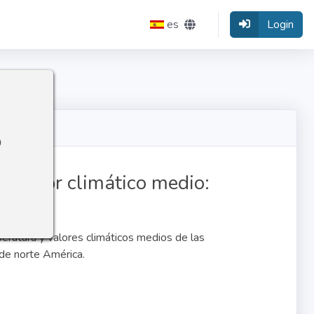
es
Login
o
el valor climático medio:
ratura y valores climáticos medios de las
de norte América.