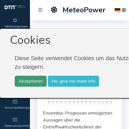
MeteoPower
Wetterprognosen
Ensembleprognosen
Cookies
Produktinformationen
Ensembleprognosen
Diese Seite verwendet Cookies um das Nutze
Über
zu steigern.
MeteoGroup
Akzeptieren
No, give me more info
Kontakt and
Impressum
Nutzungsbedingungen
Ensemble-Prognosen ermöglichen
Aussagen über die
Datenschutzrichtlinie
Eintreffwahrscheinlichkeit der