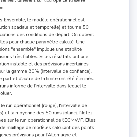
ment différent sur l'Europe centrale le
on.
ons Ensemble, le modèle opérationnel est
ution spaciale et temporelle) et tourne 50
ciations des conditions de départ. On obtient
elles pour chaque paramètre calculé. Une
sions "ensemble" implique une stabilité
ions très fiables. Si les résultats ont une
ation instable et des prévisions incertaines
ur la gamme 80% (intervalle de confiance),
part et d'autre de la limite ont été éliminés.
uns informe de l'intervalle dans lequel le
oluer.
e run opérationnel (rouge), l'intervalle de
s) et la moyenne des 50 runs (blanc). Notez
es sur le run opérationnel de l'ECMWF. Elles
 de maillage de modèles calculant des points
gories prévisions pour l'Allemagne et