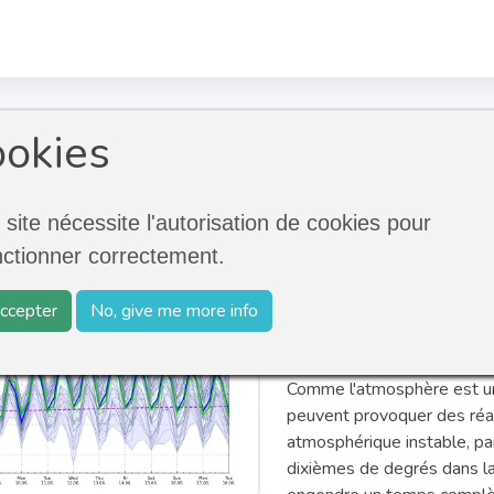
nsemble
okies
 site nécessite l'autorisation de cookies pour
nctionner correctement.
Les prévisions "ensemble"
sujet de la fiabilité des p
ccepter
No, give me more info
prévisions ne dépend pas s
s'étendent, mais également 
Comme l'atmosphère est un
peuvent provoquer des réac
atmosphérique instable, pa
dixièmes de degrés dans la