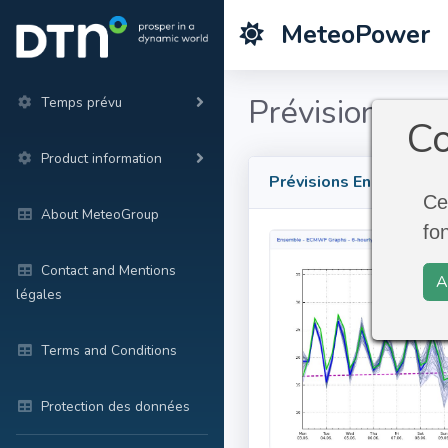
MeteoPower
Prévisions E
Temps prévu
Co
Product information
Prévisions Ensemble
Ce
About MeteoGroup
fo
Contact and Mentions
A
légales
Terms and Conditions
Protection des données