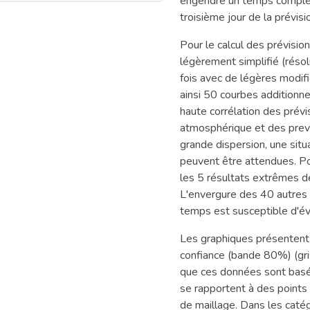
engendre un temps complète
troisième jour de la prévisi
Pour le calcul des prévisi
légèrement simplifié (résol
fois avec de légères modifi
ainsi 50 courbes additionn
haute corrélation des prévi
atmosphérique et des previs
grande dispersion, une situ
peuvent être attendues. Po
les 5 résultats extrêmes de 
L'envergure des 40 autres r
temps est susceptible d'év
Les graphiques présentent l
confiance (bande 80%) (gri
que ces données sont basé
se rapportent à des points
de maillage. Dans les caté